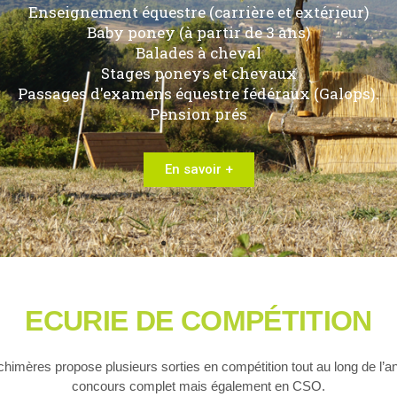
Enseignement équestre (carrière et extérieur)
Baby poney (à partir de 3 ans)
Balades à cheval
Stages poneys et chevaux
Passages d'examens équestre fédéraux (Galops).
Pension prés
En savoir +
ECURIE DE COMPÉTITION
chimères propose plusieurs sorties en compétition tout au long de l’a
concours complet mais également en CSO.