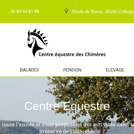
06 84 94 81 88
Route de Baron, 30190 Collorg
BALADES
PENSION
ELEVAGE
Centre Equestre
toute l'année et vous proposons des activités dans le
préservé de l'Uzèrche.