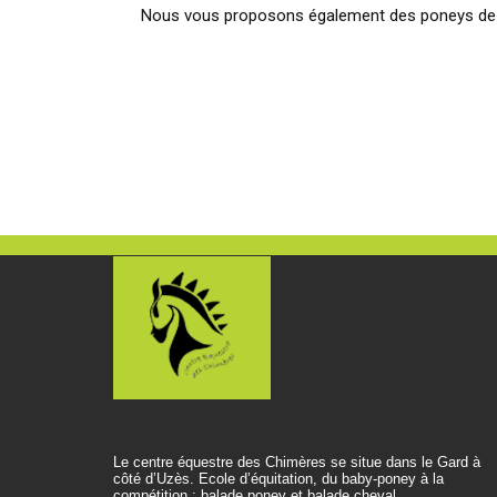
Nous vous proposons également des poneys de spor
Le centre équestre des Chimères se situe dans le Gard à
côté d’Uzès. Ecole d’équitation, du baby-poney à la
compétition ; balade poney et balade cheval.